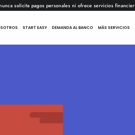
nunca solicita pagos personales ni ofrece servicios financi
SOTROS
START EASY
DEMANDA AL BANCO
MÁS SERVICIOS