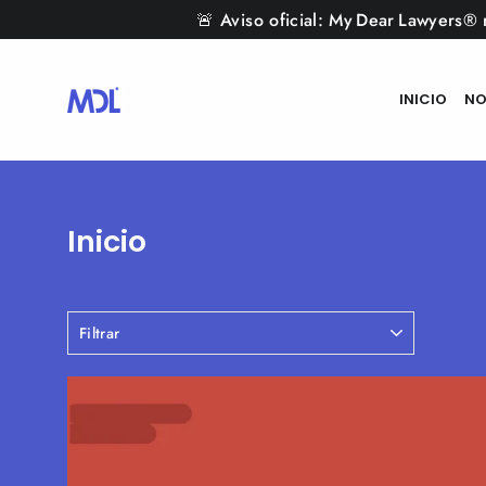
Ir
🚨 Aviso oficial: My Dear Lawyers® 
directamente
al
contenido
INICIO
NO
Inicio
FILTRAR